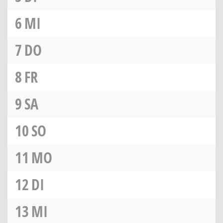
6
MI
7
DO
8
FR
9
SA
10
SO
11
MO
12
DI
13
MI