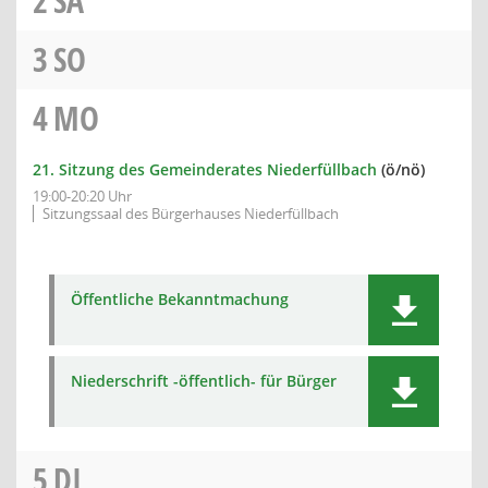
2
SA
3
SO
4
MO
21. Sitzung des Gemeinderates Niederfüllbach
(ö/nö)
19:00-20:20 Uhr
Sitzungssaal des Bürgerhauses Niederfüllbach
Öffentliche Bekanntmachung
Niederschrift -öffentlich- für Bürger
5
DI