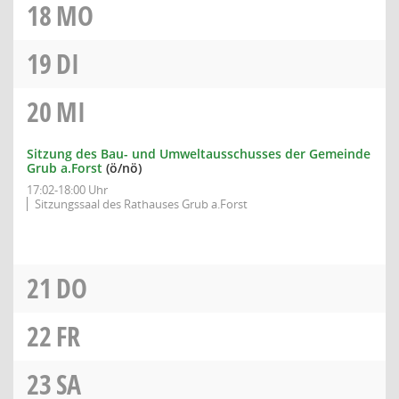
18
MO
19
DI
20
MI
Sitzung des Bau- und Umweltausschusses der Gemeinde
Grub a.Forst
(ö/nö)
17:02-18:00 Uhr
Sitzungssaal des Rathauses Grub a.Forst
21
DO
22
FR
23
SA