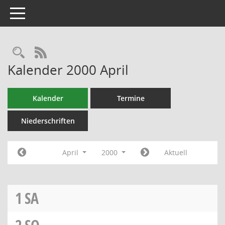
Toggle navigation
RSS-Feed
Kalender 2000 April
Kalender
Termine
Niederschriften
April
2000
Aktuell
1
SA