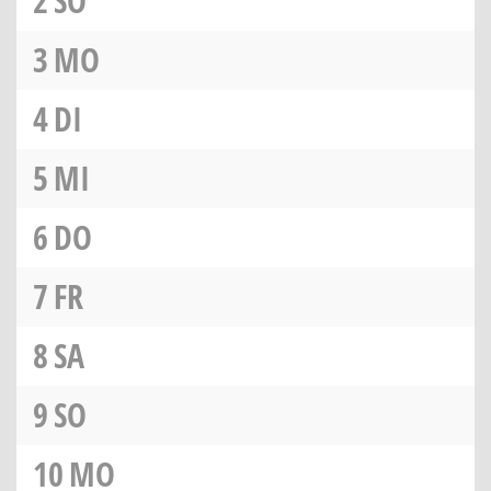
2
SO
3
MO
4
DI
5
MI
6
DO
7
FR
8
SA
9
SO
10
MO