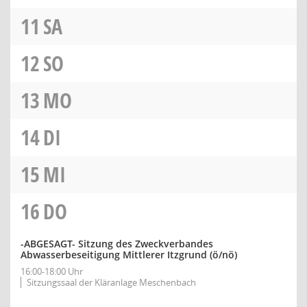
11
SA
12
SO
13
MO
14
DI
15
MI
16
DO
-ABGESAGT- Sitzung des Zweckverbandes
Abwasserbeseitigung Mittlerer Itzgrund
(ö/nö)
16:00-18:00 Uhr
Sitzungssaal der Kläranlage Meschenbach