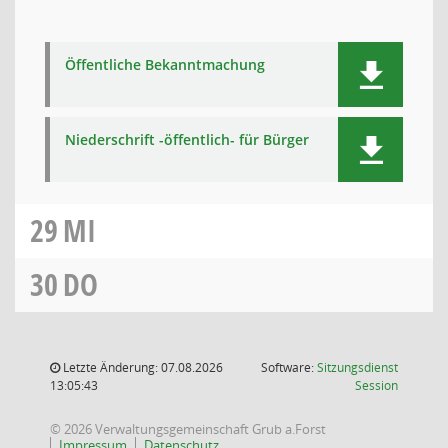
Öffentliche Bekanntmachung
Niederschrift -öffentlich- für Bürger
29
MI
30
DO
Letzte Änderung: 07.08.2026
Software:
Sitzungsdienst
(Wird in
13:05:43
Session
© 2026 Verwaltungsgemeinschaft Grub a.Forst
Impressum
Datenschutz