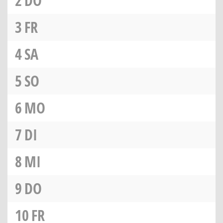
2
DO
3
FR
4
SA
5
SO
6
MO
7
DI
8
MI
9
DO
10
FR