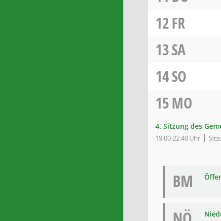
12
FR
13
SA
14
SO
15
MO
4. Sitzung des Gem
19:00-22:40 Uhr
Sitz
BM
Öffe
NÖ
Niede