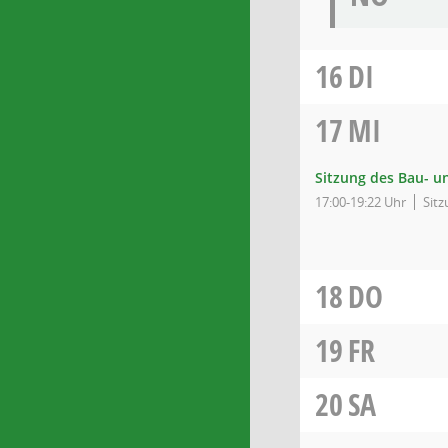
16
DI
17
MI
Sitzung des Bau- u
17:00-19:22 Uhr
Sitz
18
DO
19
FR
20
SA