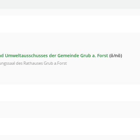
nd Umweltausschusses der Gemeinde Grub a. Forst
(ö/nö)
ungssaal des Rathauses Grub a.Forst