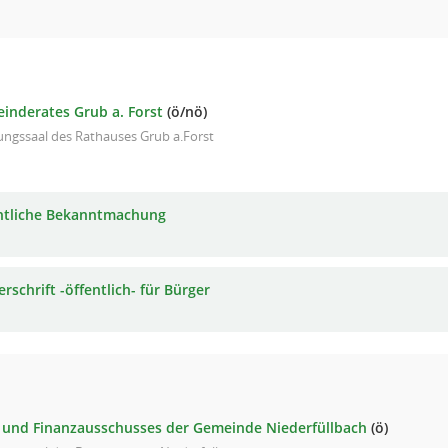
einderates Grub a. Forst
(ö/nö)
ungssaal des Rathauses Grub a.Forst
ntliche Bekanntmachung
rschrift -öffentlich- für Bürger
 und Finanzausschusses der Gemeinde Niederfüllbach
(ö)