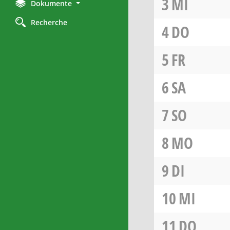
3
MI
Dokumente
Recherche
4
DO
5
FR
6
SA
7
SO
8
MO
9
DI
10
MI
11
DO