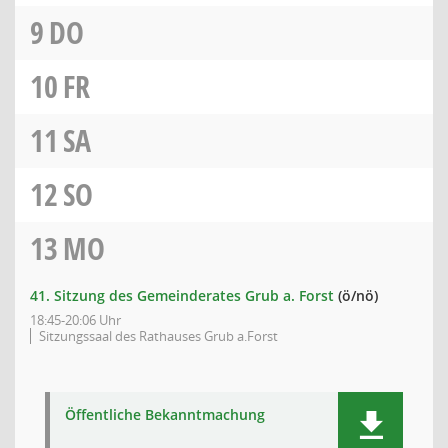
9
DO
10
FR
11
SA
12
SO
13
MO
41. Sitzung des Gemeinderates Grub a. Forst
(ö/nö)
18:45-20:06 Uhr
Sitzungssaal des Rathauses Grub a.Forst
Öffentliche Bekanntmachung