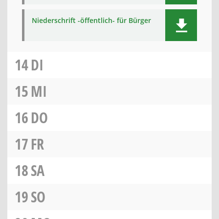
Niederschrift -öffentlich- für Bürger
14
DI
15
MI
16
DO
17
FR
18
SA
19
SO