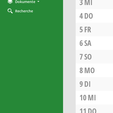
3
MI
Dokumente
Recherche
4
DO
5
FR
6
SA
7
SO
8
MO
9
DI
10
MI
11
DO