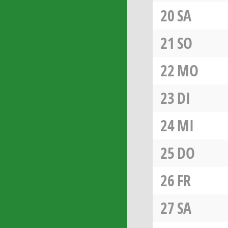
20
SA
21
SO
22
MO
23
DI
24
MI
25
DO
26
FR
27
SA