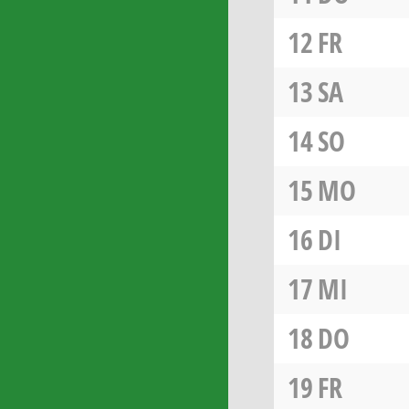
12
FR
13
SA
14
SO
15
MO
16
DI
17
MI
18
DO
19
FR