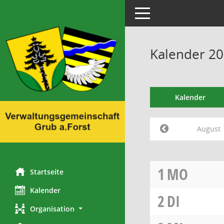
Toggle navigation
Kalender 20
Kalender
August
1
MO
Startseite
Kalender
2
DI
Organisation