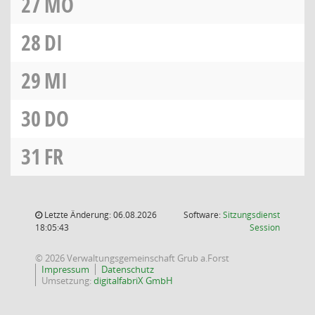
27
MO
28
DI
29
MI
30
DO
31
FR
Letzte Änderung: 06.08.2026
Software:
Sitzungsdienst
(Wird in
18:05:43
Session
© 2026 Verwaltungsgemeinschaft Grub a.Forst
Impressum
Datenschutz
Umsetzung:
digitalfabriX GmbH