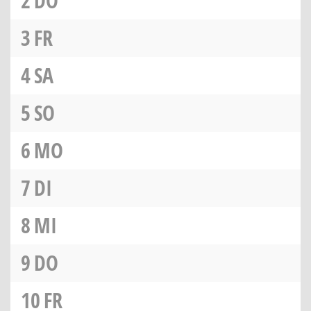
2
DO
3
FR
4
SA
5
SO
6
MO
7
DI
8
MI
9
DO
10
FR