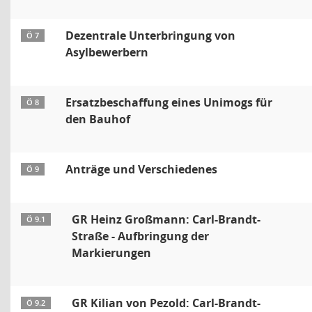
Dezentrale Unterbringung von
Ö 7
Asylbewerbern
Ersatzbeschaffung eines Unimogs für
Ö 8
den Bauhof
Anträge und Verschiedenes
Ö 9
GR Heinz Großmann: Carl-Brandt-
Ö 9.1
Straße - Aufbringung der
Markierungen
GR Kilian von Pezold: Carl-Brandt-
Ö 9.2