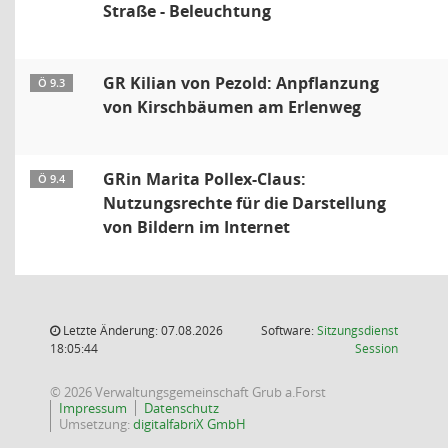
Straße - Beleuchtung
GR Kilian von Pezold: Anpflanzung
Ö 9.3
von Kirschbäumen am Erlenweg
GRin Marita Pollex-Claus:
Ö 9.4
Nutzungsrechte für die Darstellung
von Bildern im Internet
Letzte Änderung: 07.08.2026
Software:
Sitzungsdienst
(Wird in
18:05:44
Session
© 2026 Verwaltungsgemeinschaft Grub a.Forst
Impressum
Datenschutz
Umsetzung:
digitalfabriX GmbH