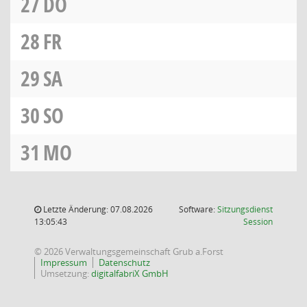
27
DO
28
FR
29
SA
30
SO
31
MO
Letzte Änderung: 07.08.2026
Software:
Sitzungsdienst
(Wird in
13:05:43
Session
© 2026 Verwaltungsgemeinschaft Grub a.Forst
Impressum
Datenschutz
Umsetzung:
digitalfabriX GmbH