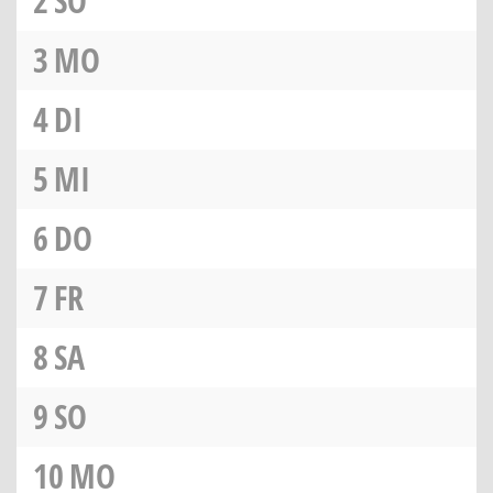
2
SO
3
MO
4
DI
5
MI
6
DO
7
FR
8
SA
9
SO
10
MO