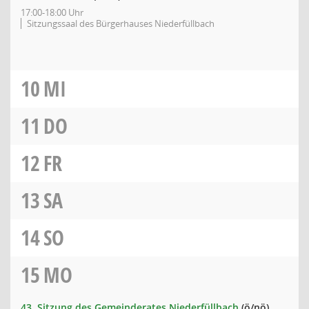
17:00-18:00 Uhr
Sitzungssaal des Bürgerhauses Niederfüllbach
10
MI
11
DO
12
FR
13
SA
14
SO
15
MO
43. Sitzung des Gemeinderates Niederfüllbach
(ö/nö)