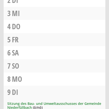
2
DI
3
MI
4
DO
5
FR
6
SA
7
SO
8
MO
9
DI
Sitzung des Bau- und Umweltausschusses der Gemeinde
Niederfüllbach
(ö/nö)