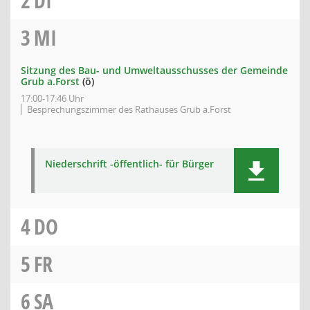
2
DI
3
MI
Sitzung des Bau- und Umweltausschusses der Gemeinde
Grub a.Forst
(ö)
17:00-17:46 Uhr
Besprechungszimmer des Rathauses Grub a.Forst
Niederschrift -öffentlich- für Bürger
4
DO
5
FR
6
SA