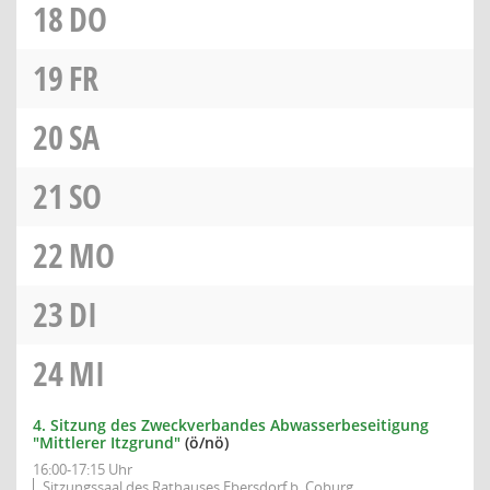
18
DO
19
FR
20
SA
21
SO
22
MO
23
DI
24
MI
4. Sitzung des Zweckverbandes Abwasserbeseitigung
"Mittlerer Itzgrund"
(ö/nö)
16:00-17:15 Uhr
Sitzungssaal des Rathauses Ebersdorf b. Coburg